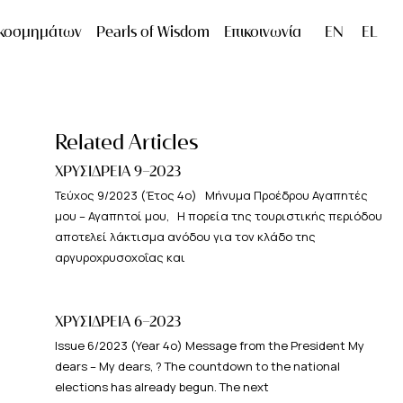
 κοσμημάτων
Pearls of Wisdom
Επικοινωνία
Related Articles
ΧΡΥΣΙΔΡΕΙΑ 9-2023
Τεύχος 9/2023 (Έτος 4ο) Μήνυμα Προέδρου Αγαπητές
μου – Αγαπητοί μου, Η πορεία της τουριστικής περιόδου
αποτελεί λάκτισμα ανόδου για τον κλάδο της
αργυροχρυσοχοΐας και
ΧΡΥΣΙΔΡΕΙΑ 6-2023
Issue 6/2023 (Year 4ο) Message from the President My
dears – My dears, ? The countdown to the national
elections has already begun. The next