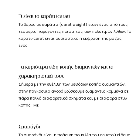
Τι είναι το καράτι (carat)
Το βάρος σε καράτια (carat weight) είανι ένας από τους
τέσσερις παράγοντες ποιότητας των πολύτιμων λίθων. Το
καράτι-carat είναι ουσιαστικά η έκφραση της μάζας
ενός
Τα κυριότερα είδη κοπής διαμαντιών και τα
χαρακτηριστικά τους
Σήμερα με την εξέλιξη των μεθόδων κοπής διαμαντιών,
στην παγκόσμια αγορά βρίσκουμε διαμάντια κομμένα σε
πάρα πολλά διαφορετικά σχήματα και με διάφορα στυλ
κοπής. Με
Σμαράγδι
Το σμαράγδι είναι η πράσινη ποικιλία του ορυκτού είδους